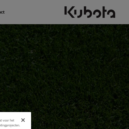
act
t voor het
tingprojecten.