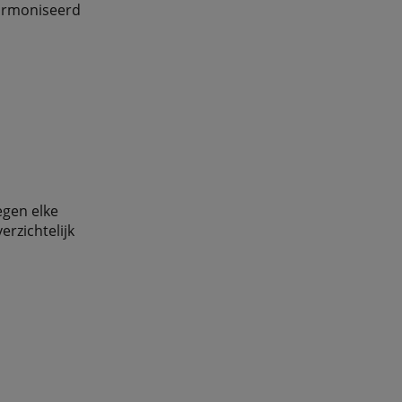
harmoniseerd
egen elke
rzichtelijk