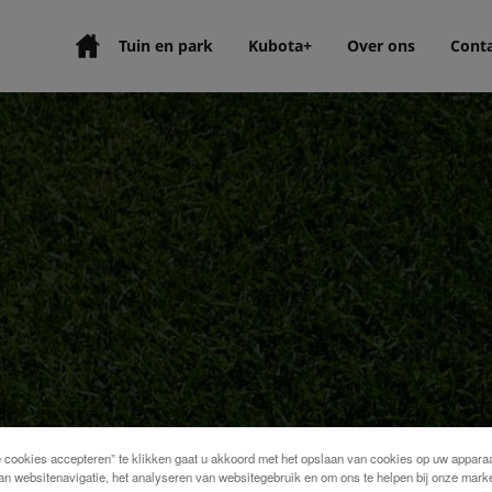
Tuin en park
Kubota+
Over ons
Cont
e cookies accepteren” te klikken gaat u akkoord met het opslaan van cookies op uw apparaa
an websitenavigatie, het analyseren van websitegebruik en om ons te helpen bij onze marke