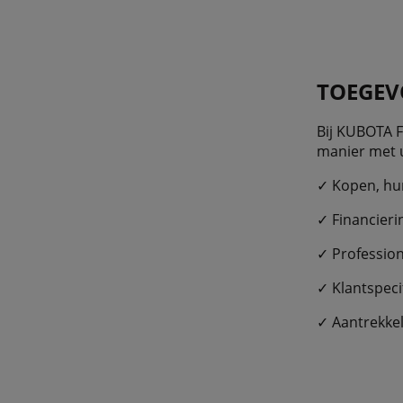
TOEGEV
Bij KUBOTA 
manier met u
✓ Kopen, hu
✓ Financier
✓ Profession
✓ Klantspec
✓ Aantrekke