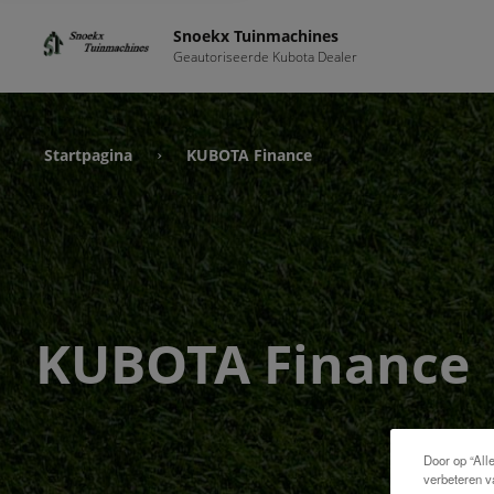
Snoekx Tuinmachines
Geautoriseerde Kubota Dealer
Startpagina
KUBOTA Finance
›
KUBOTA Finance
Door op “All
verbeteren v