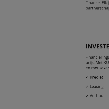
Finance. Elk
partnerschap
INVEST
Financiering
prijs. Met K
en met zeker
✓ Krediet
✓ Leasing
✓ Verhuur