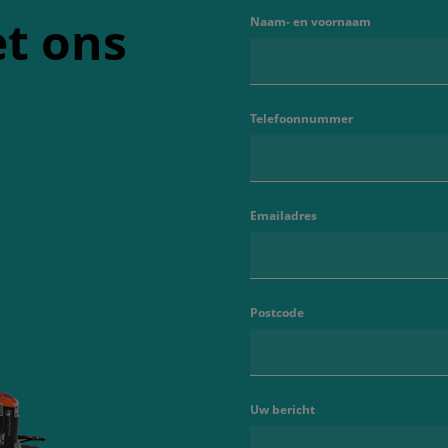
t ons
Naam- en voornaam
Telefoonnummer
Emailadres
Postcode
Uw bericht