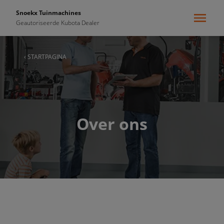
Snoekx Tuinmachines
Geautoriseerde Kubota Dealer
‹ STARTPAGINA
Over ons