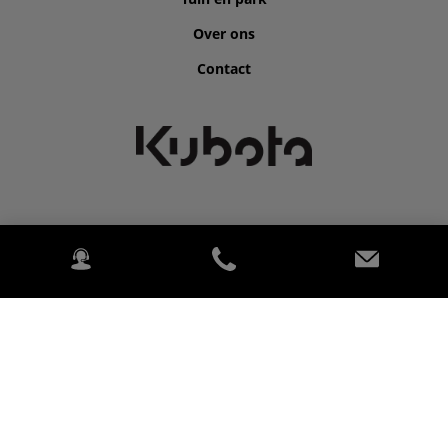
Over ons
Contact
©2026 Kubota for Snoekx Tuinmachines.
2020 Kubota Tractor Corporation. All rights reserved. (Alle
rechten voorbehouden.) PowerChord.
Privacybeleid
Wettelijk