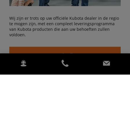
Wij zijn er trots op uw officiële Kubota dealer in de regio
te mogen zijn, met een compleet leveringsprogramma
van Kubota producten die aan uw behoeften zullen
voldoen.
meer details
KUBOTA Finance