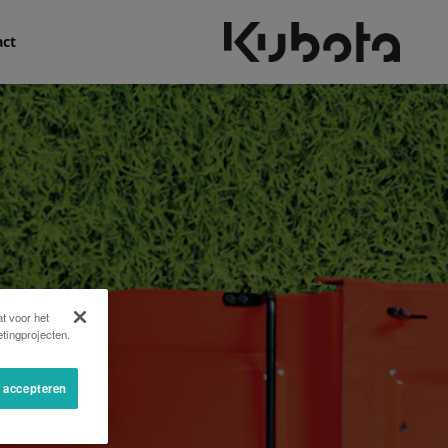
act
t voor het
tingprojecten.
s accepteren