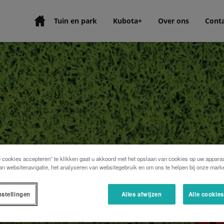
Tuin en park
Kubota+
Over ons
Cont
t ons op
e cookies accepteren” te klikken gaat u akkoord met het opslaan van cookies op uw apparaa
an websitenavigatie, het analyseren van websitegebruik en om ons te helpen bij onze marke
nstellingen
Alles afwijzen
Alle cookie