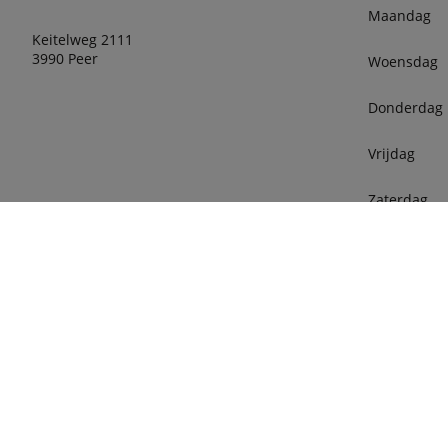
Maandag
Keitelweg 2111
3990 Peer
Woensdag
Donderdag
Vrijdag
Zaterdag
Openinguren
tegelijkert
phone
011 63