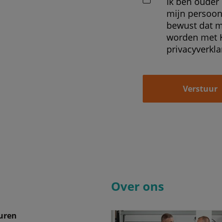
Ik ben ouder
mijn persoon
bewust dat m
worden met K
privacyverkla
Verstuur
Over ons
uren