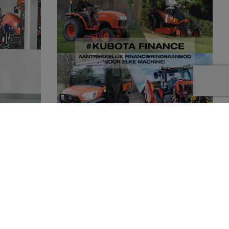
Kubota dealer
Dankzij Kubota Finance kunnen wij u
en compleet
aantrekkelijke financieringsmogelijkheden
 producten
aanbieden. Of het nu gaat om een grote of
doen.
een kleine machine, voor iedere wens is een
oplossing! Wij staan u graag te woord.
Neem contact op