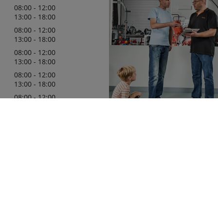
08:00 - 12:00
13:00 - 18:00
08:00 - 12:00
13:00 - 18:00
08:00 - 12:00
13:00 - 18:00
08:00 - 12:00
13:00 - 18:00
08:00 - 12:00
13:00 - 16:30
 mar-sep : Dinsdag :
Wij zijn er trots op uw officiële 
ijd geopend
in de regio te mogen zijn, met e
leveringsprogramma van Kubota
die aan uw behoeften zullen vol
1927
meer details