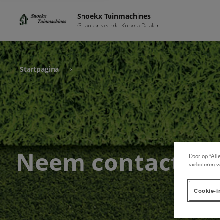
Snoekx Tuinmachines
Geautoriseerde Kubota Dealer
Startpagina
›
Neem contact me
Door op “All
verbeteren v
Cookie-i