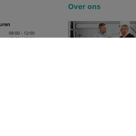
Over ons
uren
08:00 - 12:00
13:00 - 18:00
08:00 - 12:00
13:00 - 18:00
08:00 - 12:00
13:00 - 18:00
08:00 - 12:00
13:00 - 18:00
08:00 - 12:00
13:00 - 16:30
 mar-sep : Dinsdag :
Wij zijn er trots op uw officiële 
ijd geopend
in de regio te mogen zijn, met e
leveringsprogramma van Kubota
die aan uw behoeften zullen vol
1927