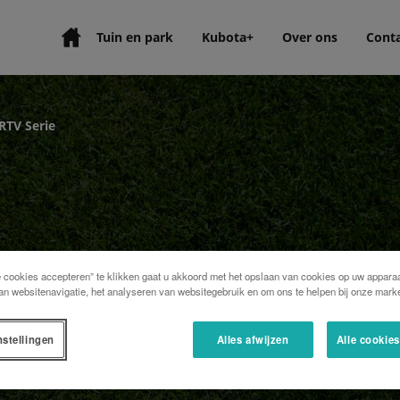
Tuin en park
Kubota+
Over ons
Cont
RTV Serie
e cookies accepteren” te klikken gaat u akkoord met het opslaan van cookies op uw apparaa
an websitenavigatie, het analyseren van websitegebruik en om ons te helpen bij onze marke
nstellingen
Alles afwijzen
Alle cookie