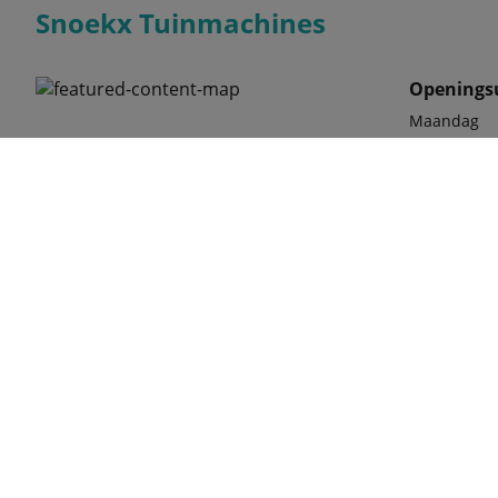
Snoekx Tuinmachines
Openings
Maandag
Keitelweg 2111
3990 Peer
Woensdag
Donderdag
Vrijdag
Zaterdag
Openinguren
tegelijkert
phone
011 63