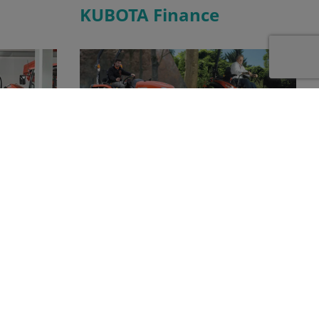
KUBOTA Finance
Kubota dealer
Dankzij Kubota Finance kunnen wij u
en compleet
aantrekkelijke financieringsmogelijkheden
 producten
aanbieden. Of het nu gaat om een grote of
doen.
een kleine machine, voor iedere wens is een
oplossing! Wij staan u graag te woord.