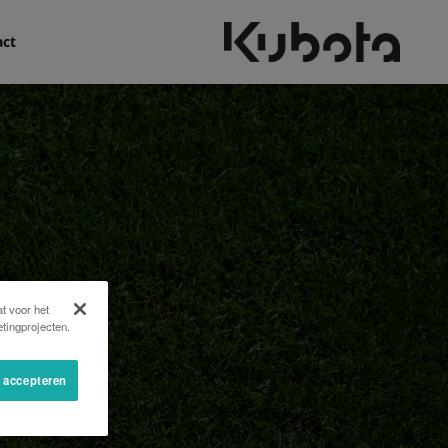
act
t voor het
tingprojecten.
s accepteren