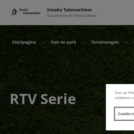
Snoekx Tuinmachines
Geautoriseerde Kubota Dealer
Startpagina
Tuin en park
Terreinwagen
›
›
›
RTV Serie
Door op “All
verbeteren v
Cookie-i