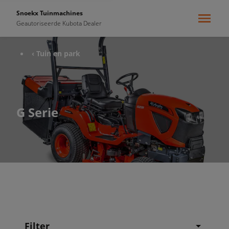
Snoekx Tuinmachines
Geautoriseerde Kubota Dealer
‹ Tuin en park
G Serie
Filter