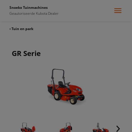
Snoekx Tuinmachines
Geautoriseerde Kubota Dealer
‹ Tuin en park
GR Serie