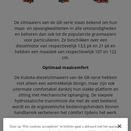
De zitmaaiers van de GR-serie staan bekend om hun
maai- en opvangkwaliteiten in alle omstandigheden
en behoren dan ook tot de populairste grasmaaiers
voor particulieren. Ze beschikken over een
dieselmotor van respectievelijk 13,5 pk en 21 pk en
hebben een maaidek van respectievelijk 107 en 122
cm.
Optimaal maaicomfort
De Kubota-dieselzitmaaiers van de GR-serie hebben
niet alleen een aantrekkelijk design, maar zijn ook
uitermate comfortabel dankzij hun vlakke platform en
zitting met mechanische ophanging. De soepele
hydrostatische transmissie die met de voet bediend
wordt en de ergonomische bedieningshendels binnen
handbereik verbeteren het comfort tijdens het werk.
Concept dat uniek is op de markt
Door op “Alle cookies accepteren” te klikken gaat u akkoord met het opslaan