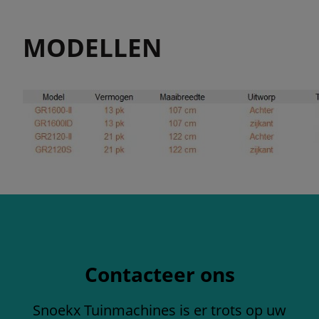
MODELLEN
Contacteer ons
Snoekx Tuinmachines is er trots op uw